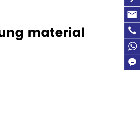

info@
ung material

+86-1
86135

