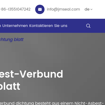
+86-13551047242
info@jmseal.com
de


n
Unternehmen
Kontaktieren Sie uns

htung blatt
est-Verbund
latt
 Verbund dichtung besteht aus einem Nicht-Asbest-