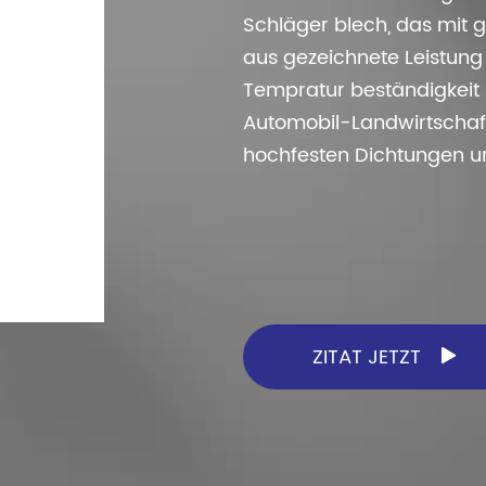
endungen von Fiber gasket sind Automobil,
forderungen an Abdichtung, Temperatur
htung verwendet.
erlässigkeit.
Schläger blech, das mit g
orräder, Lastwagen, Kompressoren, allgemeine
tändigkeit und chemische Verträglich keit.
aus gezeichnete Leistung i
chinen, Schiff und Pumpe usw.
Tempratur beständigkeit 
Automobil-Landwirtschaft
hochfesten Dichtungen un
ZITAT JETZT
