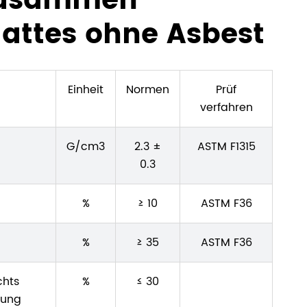
 zusammen
lattes ohne Asbest
Einheit
Normen
Prüf
verfahren
G/cm3
2.3 ±
ASTM F1315
0.3
%
≥ 10
ASTM F36
%
≥ 35
ASTM F36
chts
%
≤ 30
rung