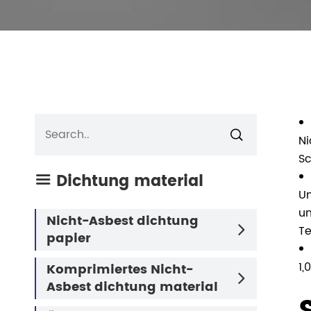

Ni
Sc
Dichtung material

Um
un
Nicht-Asbest dichtung
Te

papier
1,
Komprimiertes Nicht-

Asbest dichtung material