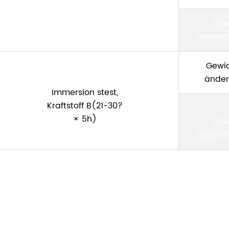
Dic
Veränd
Gewi
ände
Immersion stest,
Kraftstoff B(21-30?
× 5h)
Dic
Veränd