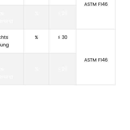
ASTM F146
ke
%
≤ 20
erung
chts
%
≤ 30
rung
ASTM F146
ke
%
≤ 20
erung