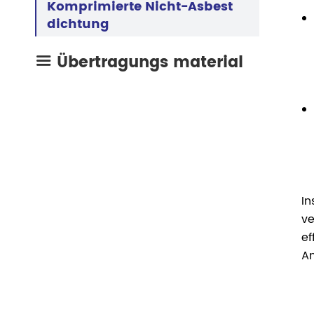
Komprimierte Nicht-Asbest
dichtung
Übertragungs material

In
ve
ef
A